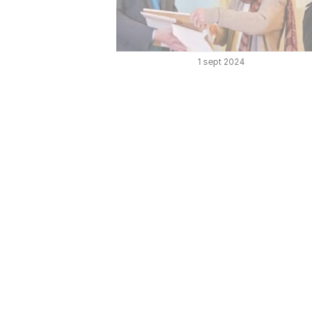
1 sept 2024
🎨✨ Destacamos a Marta 
Crovella como Ciudadana 
Destacada 🌟