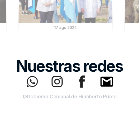
17 ago 2024
174° aniversario del 
fallecimiento del General 
Don José de San Martín
Nuestras redes
©Gobierno Comunal de Humberto Primo