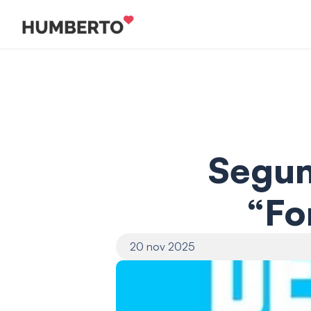
Segun
“Fo
20 nov 2025