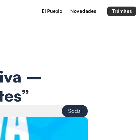
El 
Pueblo
Novedades
Trámites
iva – 
tes”
Social