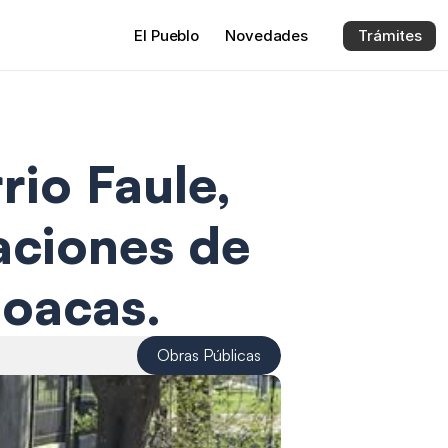
El 
Pueblo
Novedades
Trámites
o Faule, 
ciones de 
loacas. 
Obras Públicas