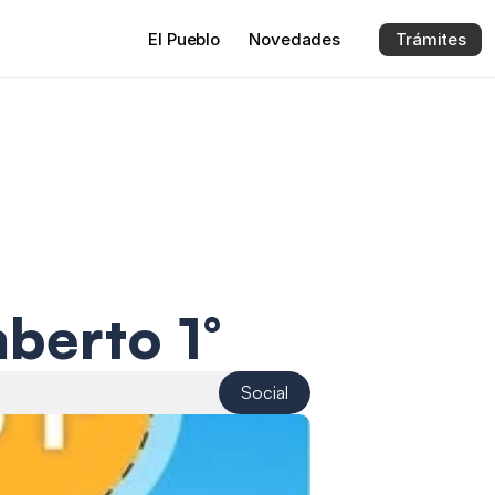
El 
Pueblo
Novedades
Trámites
berto 1°
Social