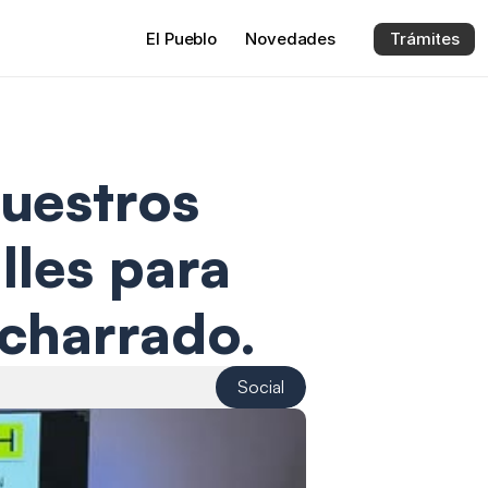
El 
Pueblo
Novedades
Trámites
uestros 
les para 
acharrado.
Social