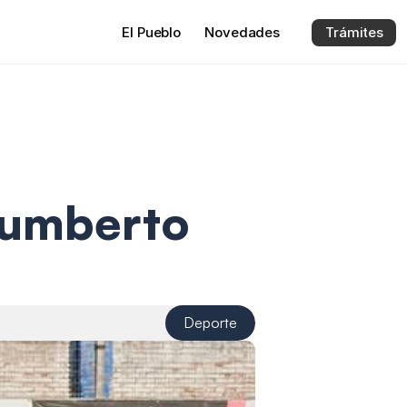
El 
Pueblo
Novedades
Trámites
umberto 
Deporte