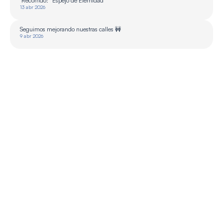
 Recorrido: “Espejo de Eternidad”
13 abr 2026
Seguimos mejorando nuestras calles 🚧
9 abr 2026