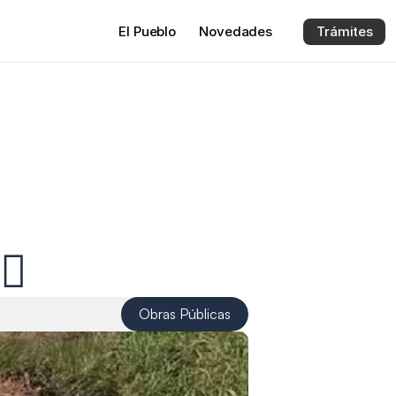
El 
Pueblo
Novedades
Trámites
‍♂
Obras Públicas