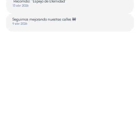
 Recorrido: “Espejo de Eternidad”
13 abr 2026
Seguimos mejorando nuestras calles 🚧
9 abr 2026