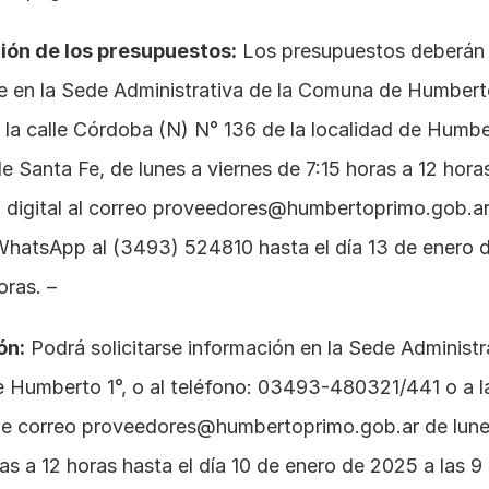
ión de los presupuestos:
 Los presupuestos deberán 
e en la Sede Administrativa de la Comuna de Humberto 
 la calle Córdoba (N) N° 136 de la localidad de Humber
e Santa Fe, de lunes a viernes de 7:15 horas a 12 horas
digital al correo 
proveedores@humbertoprimo.gob.a
WhatsApp al 
(3493) 524810
 hasta el día 13 de enero 
oras. –
ón:
 Podrá solicitarse información en la Sede Administra
Humberto 1°, o al teléfono: 03493-480321/441 o a la
de correo 
proveedores@humbertoprimo.gob.ar
 de lune
as a 12 horas hasta el día 10 de enero de 2025 a las 9