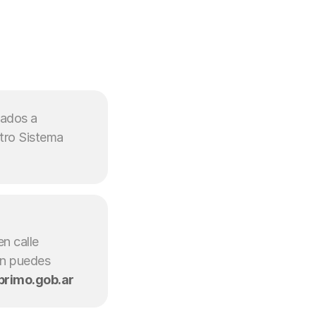
ados a 
tro Sistema 
n calle 
én puedes 
rimo.gob.ar