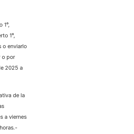
1°, 
to 1°, 
 o enviarlo 
r
 o por 
de 2025 a 
tiva de la 
s 
s a viernes 
 horas.-