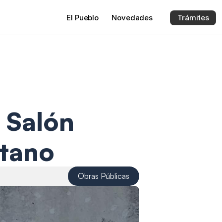
El 
Pueblo
Novedades
Trámites
 Salón 
tano
Obras Públicas