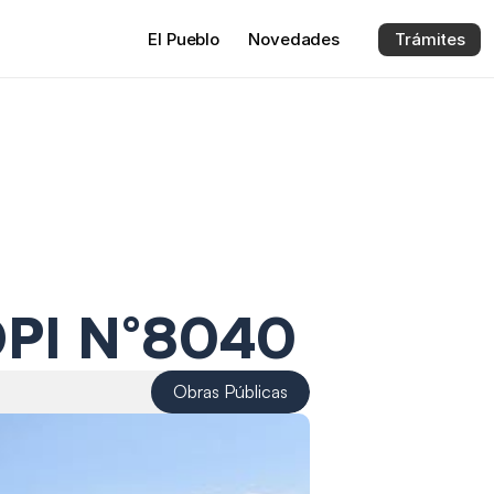
El 
Pueblo
Novedades
Trámites
SOPI N°8040
Obras Públicas