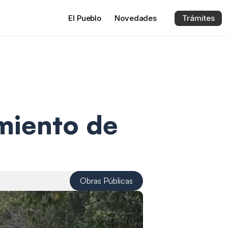
El 
Pueblo
Novedades
Trámites
iento de 
!
Obras Públicas