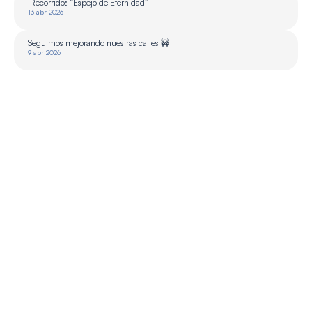
 Recorrido: “Espejo de Eternidad”
13 abr 2026
Seguimos mejorando nuestras calles 🚧
9 abr 2026